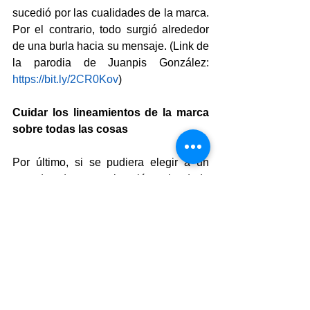
sucedió por las cualidades de la marca. 
Por el contrario, todo surgió alrededor 
de una burla hacia su mensaje. (Link de 
la parodia de Juanpis González: 
https://bit.ly/2CR0Kov
)
Cuidar los lineamientos de la marca 
sobre todas las cosas
Por último, si se pudiera elegir a un 
ganador de esta situación, sin duda 
alguna fue Food And Places, que 
cumplió con muchos de los puntos que 
se analizaron anteriormente. No realizó 
una respuesta apresurada, su 
comunicación estuvo sustentada en 
argumentos. Asimismo, no cayó en la 
tentación de aparecer en los medios 