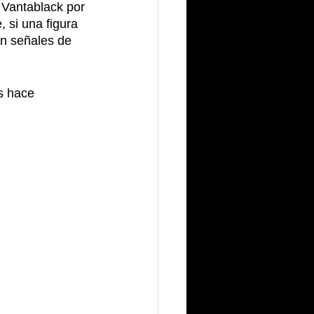
 Vantablack por 
 si una figura 
in señales de 
s hace 