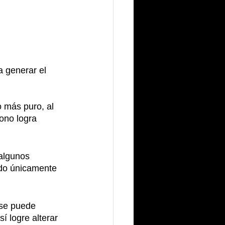
 generar el 
 más puro, al 
ono logra 
 algunos 
ido únicamente 
 se puede 
í logre alterar 