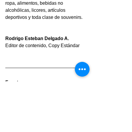
ropa, alimentos, bebidas no 
alcohólicas, licores, artículos 
deportivos y toda clase de souvenirs. 
Rodrigo Esteban Delgado A.
Editor de contenido, Copy Estándar
Fuentes:
-(2022). Goal: ¿Cuál es la mascota del 
Mundial Qatar 2022?: historia, qué 
significa y simboliza. Recuperado de: 
https://cutt.ly/ZD6cpVW
-(2013). Furia Roja: Willie, algo más 
que una mascota. Recuperado de: 
https://cutt.ly/uD6cHvR