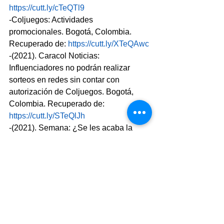
https://cutt.ly/cTeQTl9
-Coljuegos: Actividades 
promocionales. Bogotá, Colombia. 
Recuperado de: 
https://cutt.ly/XTeQAwc
-(2021). Caracol Noticias: 
Influenciadores no podrán realizar 
sorteos en redes sin contar con 
autorización de Coljuegos. Bogotá, 
Colombia. Recuperado de: 
https://cutt.ly/STeQlJh
-(2021). Semana: ¿Se les acaba la 
dicha a los influenciadores? Ahora 
deberán pedir permiso a Coljuegos por 
rifas o giveaways. 
Bogotá, Colombia. 
Recuperado de: 
https://cutt.ly/YTeQb0t